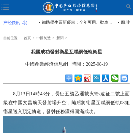
惠：全年可用、動車...
四川盆地再添超千億方深層頁巖氣田
當前位置
首頁
>
中國制造
>
新聞
>
我國成功發射衛星互聯網低軌衛星
中國產業經濟信息網 時間：2025-08-19
8月13日14時43分，長征五號乙運載火箭/遠征二號上面
級在中國文昌航天發射場升空，隨后將衛星互聯網低軌08組
衛星送入預定軌道，發射任務獲得圓滿成功。