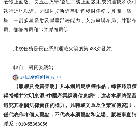
液體上面級。長五乙火箭/遠征二號上面級組成的運載系統可
執行近地軌道、太陽同步軌道等軌道發射任務，具備一箭一
星、一箭多星發射及星座部署能力，支持串聯布局、并聯布
局、側掛布局和串并聯布局等。
此次任務是長征系列運載火箭的第588次發射。
轉自：國資委網站
返回產經網首頁 >>
【版權及免責聲明】凡本網所屬版權作品，轉載時須獲
得授權并注明來源“中國產業經濟信息網”，違者本網將保留
追究其相關法律責任的權力。凡轉載文章及企業宣傳資訊，
僅代表作者個人觀點，不代表本網觀點和立場。版權事宜請
聯系：010-65363056。