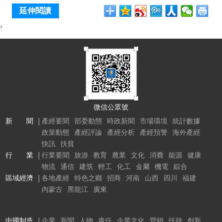
延伸閱讀
?
微信公眾號
新 聞
產經要聞
部委動態
時政新聞
市場環境
統計數據
政策動態
產經評論
產經分析
產經預警
海外產經
快訊
扶貧
行 業
行業要聞
旅游
教育
農業
文化
消費
能源
健康
物流
通信
建筑
輕工
化工
金屬
機電
綜合
區域經濟
各地產經
特色之鄉
招商
河南
山西
四川
福建
內蒙古
黑龍江
廣東
中國制造
企業
新聞
人物
責任
企業文化
營銷
扶持
創新