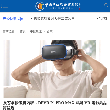
中國綠證價格指數
我國成功發射天鏈二號06星
“北郵
當前位置
首頁
>
中國制造
>
企業
>
強芯承載優質內容，DPVR P1 PRO MAX 賦能 VR 電影高品
質呈現