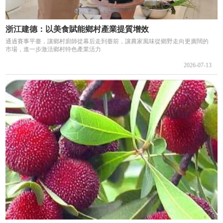
浙江建德：以美食賦能鄉村產業提質增效
通過賽事平臺，讓鄉村廚師從幕后走到臺前，讓農家風味從鄉野走向更廣闊的
市場，進一步激活鄉村特色產業活力
2026-07-13