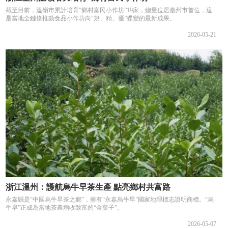
截至目前，溫嶺市累計培育“鄉村富民小作坊”19家，總量位居臺州市首位，這
是當地全鏈條推動食品小作坊向“規、精、優”蝶變的最新成果。
2026-05-21
浙江溫州：護航烏牛早茶生產 點亮鄉村共富路
永嘉縣是“中國烏牛早茶之鄉”，擁有“永嘉烏牛早”國家地理標志證明商標。“烏
牛早”正成為當地茶農增收致富的“金葉子”。
2026-05-07