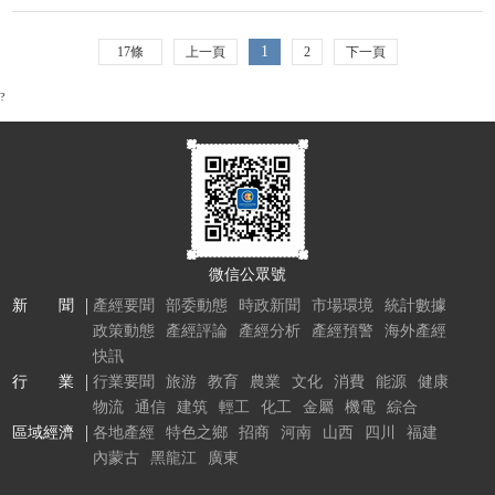
1
17條
上一頁
2
下一頁
?
微信公眾號
新 聞
產經要聞
部委動態
時政新聞
市場環境
統計數據
政策動態
產經評論
產經分析
產經預警
海外產經
快訊
行 業
行業要聞
旅游
教育
農業
文化
消費
能源
健康
物流
通信
建筑
輕工
化工
金屬
機電
綜合
區域經濟
各地產經
特色之鄉
招商
河南
山西
四川
福建
內蒙古
黑龍江
廣東