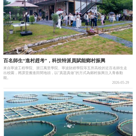
百名師生“進村趕考”，科技特派員賦能鄉村振興
來自寧波工程學院、浙江萬里學院、寧波財經學院等五所高校的近百名師生走
出校園，將課堂搬進田間地頭，以“真題真做”的方式為鄉村振興注入青春動
能。
2026-05-29