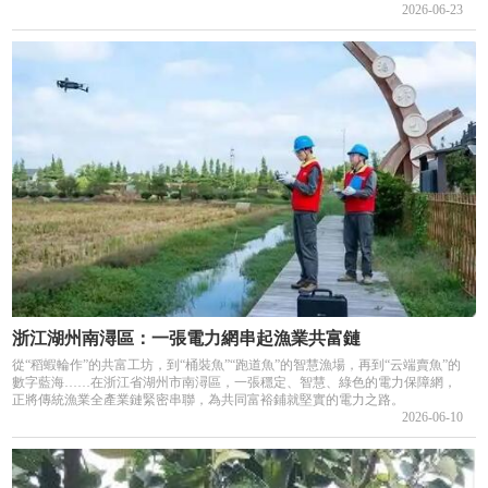
2026-06-23
浙江湖州南潯區：一張電力網串起漁業共富鏈
從“稻蝦輪作”的共富工坊，到“桶裝魚”“跑道魚”的智慧漁場，再到“云端賣魚”的
數字藍海……在浙江省湖州市南潯區，一張穩定、智慧、綠色的電力保障網，
正將傳統漁業全產業鏈緊密串聯，為共同富裕鋪就堅實的電力之路。
2026-06-10