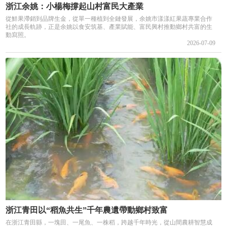
浙江余姚：小楊梅撐起山村富民大產業
從鮮果滯銷到品牌生金，從單一種植到全鏈發展，余姚市漾漾紅果蔬專業合作
社的成長軌跡，正是余姚以食安筑基、產業賦能、富民興村推動鄉村共富的生
動寫照。
2026-07-09
浙江青田以“稻魚共生”千年農遺帶動鄉村致富
在浙江青田縣，一塊田、一尾魚、一株稻，跨越千年時光，從山間農耕智慧成