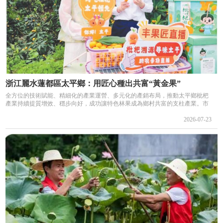
浙江麗水蓮都區太平鄉：用匠心種出共富“黃金果”
全方位的技術賦能、精細化的產業運營、多元化的產銷布局，推動太平鄉枇杷
產業持續提質增效、穩步向好，成功讓特色林果成為鄉村共富的支柱產業。市
2026-07-23