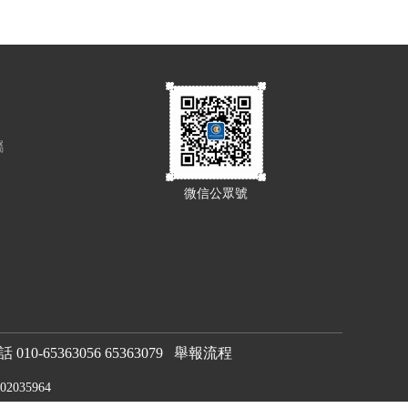
屬
微信公眾號
-65363056 65363079
舉報流程
2035964