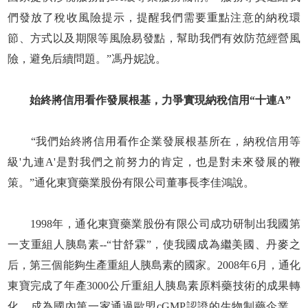
們發放了稅收風險提示，提醒我們需要重點注意的納稅環
節、方式以及期限等風險易發點，幫助我們有效防范經營風
險，避免后續問題。”馮丹妮說。
始終將信用看作發展根基，力爭實現納稅信用“十連A”
“我們始終將信用看作企業發展根基所在，納稅信用等
級'九連A'是對我們之前努力的肯定，也是對未來發展的鞭
策。”通化東寶藥業股份有限公司董事長李佳鴻說。
1998年，通化東寶藥業股份有限公司成功研制出我國第
一支重組人胰島素--“甘舒霖”，使我國成為繼美國、丹麥之
后，第三個能夠生產重組人胰島素的國家。2008年6月，通化
東寶完成了年產3000公斤重組人胰島素原料藥技術的成果轉
化，成為國內第一家通過歐盟cGMP認證的生物制藥企業。