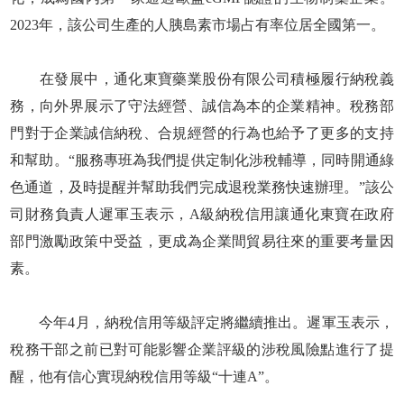
2023年，該公司生產的人胰島素市場占有率位居全國第一。
在發展中，通化東寶藥業股份有限公司積極履行納稅義
務，向外界展示了守法經營、誠信為本的企業精神。稅務部
門對于企業誠信納稅、合規經營的行為也給予了更多的支持
和幫助。“服務專班為我們提供定制化涉稅輔導，同時開通綠
色通道，及時提醒并幫助我們完成退稅業務快速辦理。”該公
司財務負責人遲軍玉表示，A級納稅信用讓通化東寶在政府
部門激勵政策中受益，更成為企業間貿易往來的重要考量因
素。
今年4月，納稅信用等級評定將繼續推出。遲軍玉表示，
稅務干部之前已對可能影響企業評級的涉稅風險點進行了提
醒，他有信心實現納稅信用等級“十連A”。