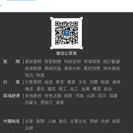
?
微信公眾號
新 聞
產經要聞
部委動態
時政新聞
市場環境
統計數據
政策動態
產經評論
產經分析
產經預警
海外產經
快訊
扶貧
行 業
行業要聞
旅游
教育
農業
文化
消費
能源
健康
物流
通信
建筑
輕工
化工
金屬
機電
綜合
區域經濟
各地產經
特色之鄉
招商
河南
山西
四川
福建
內蒙古
黑龍江
廣東
中國制造
企業
新聞
人物
責任
企業文化
營銷
扶持
創新
品牌