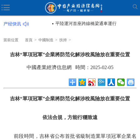
展超萬億...
平陸運河首座跨線橋梁通車運行
中國
當前位置
首頁
>
中國制造
>
扶持
>
吉林“單項冠軍”企業將防范化解涉稅風險放在重要位置
中國產業經濟信息網 時間：2025-02-05
吉林“單項冠軍”企業將防范化解涉稅風險放在重要位置
依法合規，方能行穩致遠
前段時間，吉林省公布首批省級制造業單項冠軍企業名